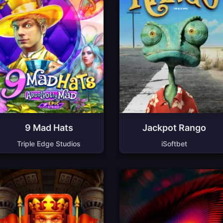
9 Mad Hats
Jackpot Rango
Triple Edge Studios
iSoftbet