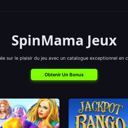
SpinMama Jeux
 sur le plaisir du jeu avec un catalogue exceptionnel en c
Obtenir Un Bonus