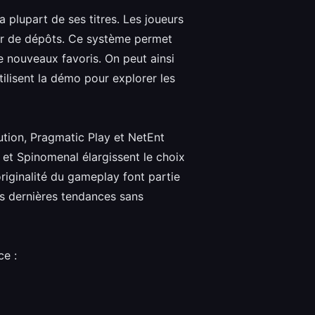
 plupart de ses titres. Les joueurs
ger de dépôts. Ce système permet
e nouveaux favoris. On peut ainsi
ilisent la démo pour explorer les
ution, Pragmatic Play et NetEnt
 et Spinomenal élargissent le choix
riginalité du gameplay font partie
es dernières tendances sans
ce :