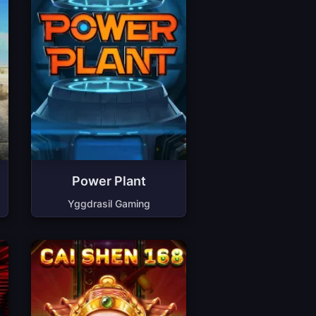
Power Plant
Yggdrasil Gaming