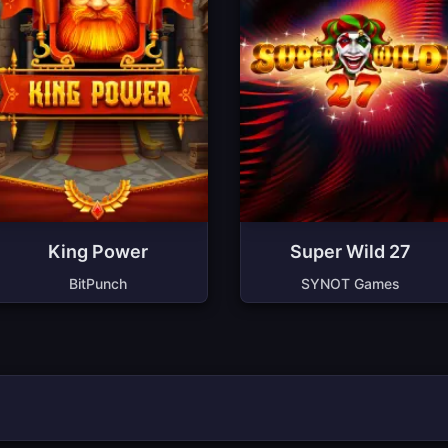
King Power
Super Wild 27
BitPunch
SYNOT Games