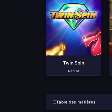
Twin Spin
NetEnt
Table des matières