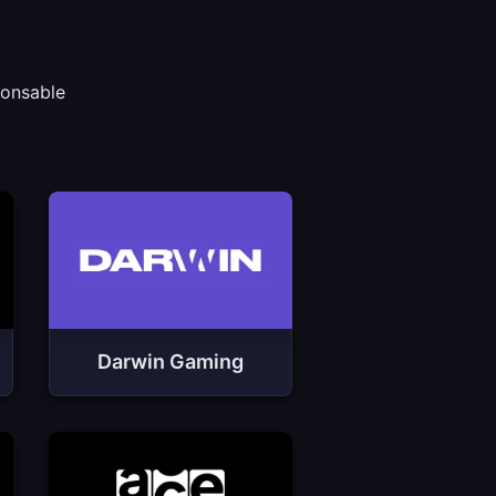
ponsable
Darwin Gaming