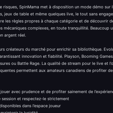
de risques, SpinMama met à disposition un mode démo sur la
es, jeux de table et même quelques live, le tout sans enga
dre les règles propres à chaque catégorie et de découvrir d
s mécaniques complexes, en toute tranquillité. Beaucoup ut
n argent réel.
urs créateurs du marché pour enrichir sa bibliothèque. Evol
garantissant innovation et fiabilité. Playson, Booming Games
res ou Battle Rage. La qualité de stream pour le live et l’o
réquentes permettent aux amateurs canadiens de profiter d
 jouer avec prudence et de profiter sainement de l’expérien
 session et respectez-le strictement
n disponibles dans l’espace joueur
aintenir la lucidité