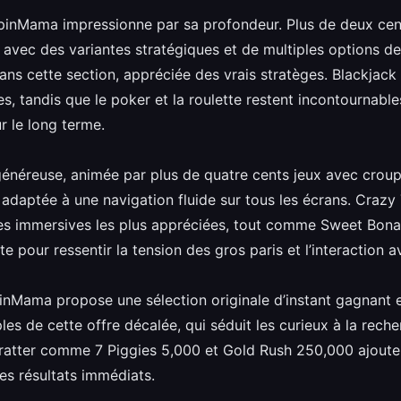
SpinMama impressionne par sa profondeur. Plus de deux cent
, avec des variantes stratégiques et de multiples options d
dans cette section, appréciée des vrais stratèges. Blackjack
, tandis que le poker et la roulette restent incontournabl
r le long terme.
énéreuse, animée par plus de quatre cents jeux avec croupi
 adaptée à une navigation fluide sur tous les écrans. Craz
es immersives les plus appréciées, tout comme Sweet Bo
e pour ressentir la tension des gros paris et l’interaction a
inMama propose une sélection originale d’instant gagnant et
s de cette offre décalée, qui séduit les curieux à la rech
 gratter comme 7 Piggies 5,000 et Gold Rush 250,000 ajout
es résultats immédiats.