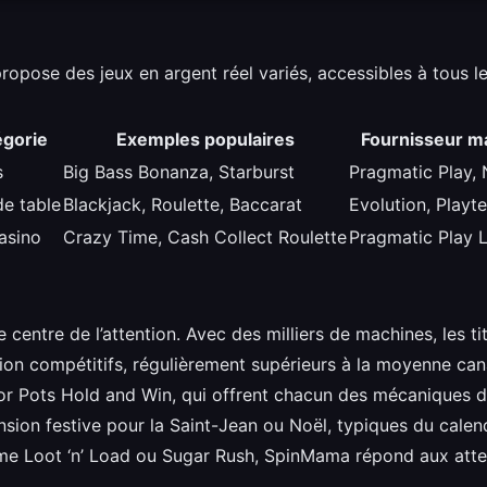
ropose des jeux en argent réel variés, accessibles à tous 
égorie
Exemples populaires
Fournisseur m
s
Big Bass Bonanza, Starburst
Pragmatic Play, 
de table
Blackjack, Roulette, Baccarat
Evolution, Playt
asino
Crazy Time, Cash Collect Roulette
Pragmatic Play L
centre de l’attention. Avec des milliers de machines, les titr
ution compétitifs, régulièrement supérieurs à la moyenne ca
or Pots Hold and Win, qui offrent chacun des mécaniques de
sion festive pour la Saint-Jean ou Noël, typiques du calend
me Loot ‘n’ Load ou Sugar Rush, SpinMama répond aux att