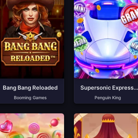
Bang Bang Reloaded
Supersonic Express:
Hold and Win
Booming Games
Penguin King