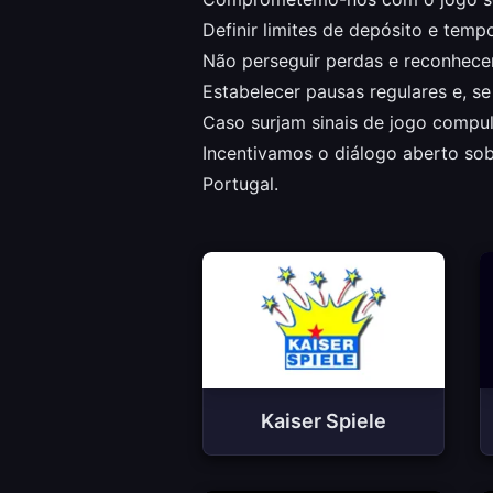
Definir limites de depósito e tempo
Não perseguir perdas e reconhecer
Estabelecer pausas regulares e, se
Caso surjam sinais de jogo compul
Incentivamos o diálogo aberto sob
Portugal.
Kaiser Spiele