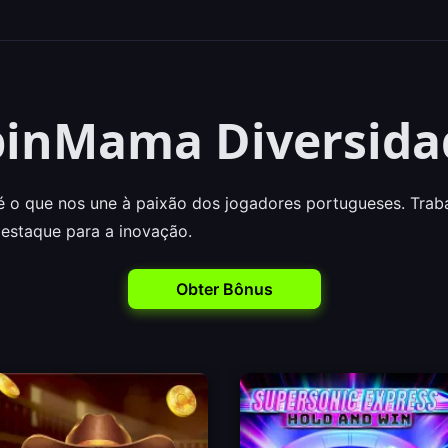
pinMama Diversida
 o que nos une à paixão dos jogadores portugueses. Trab
destaque para a inovação.
Obter Bônus