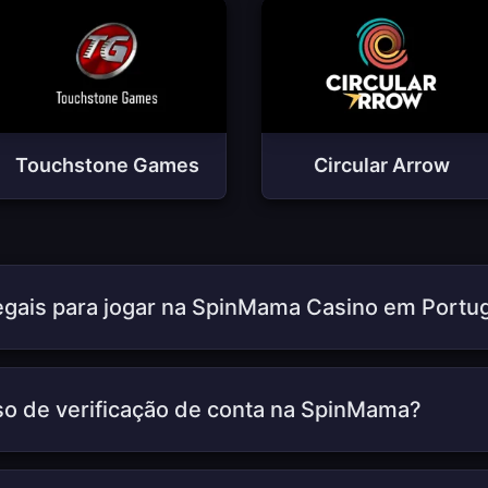
Touchstone Games
Circular Arrow
legais para jogar na SpinMama Casino em Portu
o de verificação de conta na SpinMama?