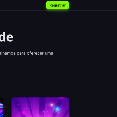
Registrar
de
alhamos para oferecer uma