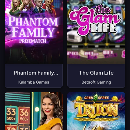
Phantom Family
The Glam Life
PrizeMatch
Kalamba Games
Betsoft Gaming