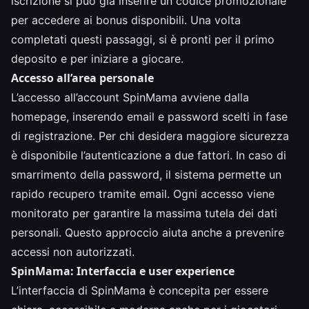
iscrizione si può già inserire un codice promozionale
per accedere ai bonus disponibili. Una volta
completati questi passaggi, si è pronti per il primo
deposito e per iniziare a giocare.
Accesso all’area personale
L’
accesso all’account SpinMama
avviene dalla
homepage, inserendo email e password scelti in fase
di registrazione. Per chi desidera maggiore sicurezza
è disponibile l’autenticazione a due fattori. In caso di
smarrimento della password, il sistema permette un
rapido recupero tramite email. Ogni accesso viene
monitorato per garantire la massima tutela dei dati
personali. Questo approccio aiuta anche a prevenire
accessi non autorizzati.
SpinMama: Interfaccia e user experience
L’interfaccia di SpinMama è concepita per essere