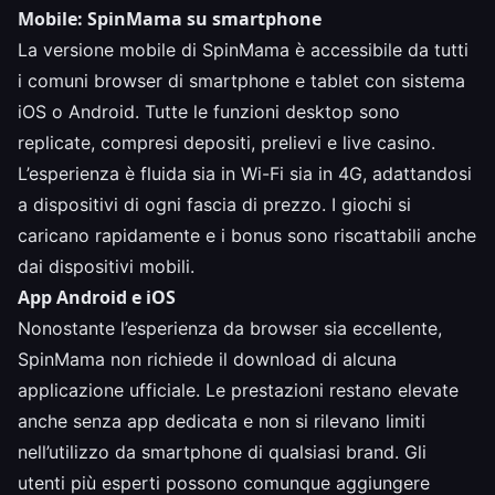
Mobile: SpinMama su smartphone
La versione mobile di SpinMama è accessibile da tutti
i comuni browser di smartphone e tablet con sistema
iOS o Android. Tutte le funzioni desktop sono
replicate, compresi depositi, prelievi e live casino.
L’esperienza è fluida sia in Wi-Fi sia in 4G, adattandosi
a dispositivi di ogni fascia di prezzo. I giochi si
caricano rapidamente e i bonus sono riscattabili anche
dai dispositivi mobili.
App Android e iOS
Nonostante l’esperienza da browser sia eccellente,
SpinMama non richiede il download di alcuna
applicazione ufficiale. Le prestazioni restano elevate
anche senza app dedicata e non si rilevano limiti
nell’utilizzo da smartphone di qualsiasi brand. Gli
utenti più esperti possono comunque aggiungere