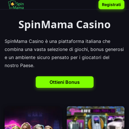
Registrati
SpinMama Casino
SpinMama Casino è una piattaforma italiana che
combina una vasta selezione di giochi, bonus generosi
e un ambiente sicuro pensato per i giocatori del
nostro Paese.
Ottieni Bonus