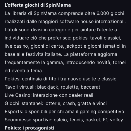
L’offerta giochi di SpinMama
La libreria di SpinMama comprende oltre 6.000 giochi
realizzati dalle maggiori software house internazionali.
I titoli sono divisi in categorie per aiutare l’utente a
individuare ciò che preferisce: pokies, tavoli classici,
live casino, giochi di carte, jackpot e giochi tematici in
base alle festività italiane. La piattaforma aggiorna
frequentemente la gamma, introducendo novità, tornei
ed eventi a tema.
Pokies: centinaia di titoli tra nuove uscite e classici
Tavoli virtuali: blackjack, roulette, baccarat
Live Casino: interazione con dealer reali
Giochi istantanei: lotterie, crash, gratta e vinci
Esports: disponibili per chi ama il gaming competitivo
Scommesse sportive: calcio, tennis, basket, F1, volley
Pokies: i protagonisti