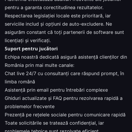
pentru a garanta corectitudinea rezultatelor.
Respectarea legislației locale este prioritară, iar
serviciile includ și opțiuni de auto-excludere. Ne
asigurăm constant că toți partenerii de software sunt
licențiați și verificați.
Suport pentru jucători
Echipa noastră dedicată asigură asistență clienților din
România prin mai multe canale:
Chat live 24/7 cu consultanți care răspund prompt, în
limba română
Asistență prin email pentru întrebări complexe
Ghiduri actualizate și FAQ pentru rezolvarea rapidă a
problemelor frecvente
Prezență pe rețelele sociale pentru comunicare rapidă
Toate solicitările se tratează confidențial, iar
problemele tehnice sunt rezolvate eficient