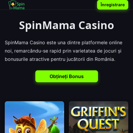
Înregistrare
SpinMama Casino
SpinMama Casino este una dintre platformele online
noi, remarcându-se rapid prin varietatea de jocuri și
bonusurile atractive pentru jucătorii din România.
Obțineți Bonus