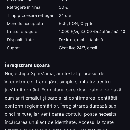
Retragere minimă
50 €
Timp procesare retrageri
24 ore
Monede acceptate
EUR, RON, Crypto
Limite retragere
1.000 €/zi, 3.000 €/săptămână, 10.0
Disponibilitate
Desktop, mobil, tabletă
Suport
Chat live 24/7, email
Înregistrare ușoară
Noi, echipa SpinMama, am testat procesul de
înregistrare și l-am găsit simplu și intuitiv pentru
jucătorii români. Formularul cere doar datele de bază,
cum ar fi emailul și parola, și confirmarea identității
conform reglementărilor. Înregistrarea durează sub
cinci minute, iar verificarea contului poate necesita
încărcarea unui act de identitate. Accesul la toate