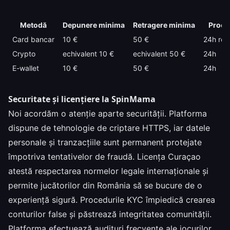
Metodă
Depunere minima
Retragere minima
Proce
Card bancar
10 €
50 €
24h ret
Crypto
echivalent 10 €
echivalent 50 €
24h
E-wallet
10 €
50 €
24h
Securitate și licențiere la SpinMama
Noi acordăm o atenție aparte securității. Platforma
dispune de tehnologie de criptare HTTPS, iar datele
personale și tranzacțiile sunt permanent protejate
împotriva tentativelor de fraudă. Licența Curaçao
atestă respectarea normelor legale internaționale și
permite jucătorilor din România să se bucure de o
experiență sigură. Procedurile KYC împiedică crearea
conturilor false și păstrează integritatea comunității.
Platforma efectuează audituri frecvente ale jocurilor