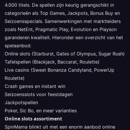
4.000 titels. De spellen zijn keurig gerangschikt in
categorieën als Top Games, Jackpots, Bonus Buy en
Seizoensspecials. Samenwerkingen met marktleiders
zoals NetEnt, Pragmatic Play, Evolution en Playson
garanderen kwaliteit. Hieronder een overzicht van het
spelaanbod:
Online slots (Starburst, Gates of Olympus, Sugar Rush)
Tafelspellen (Blackjack, Baccarat, Roulette)
Live casino (Sweet Bonanza Candyland, PowerUp
Roulette)
Crash games en instant win
Seizoensslots voor feestdagen
Jackpotspellen
Poker, Sic Bo, en meer varianties
Online slots assortiment
SpinMama blinkt uit met een enorm aanbod online