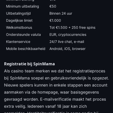
Minimum uitbetaling
€50
Uitbetalingstijd
Binnen 24 uur
Dagelijkse limiet
€1.000
Welkomstbonus
Tot €1.500 + 250 free spins
Ondersteunde valuta
EUR, cryptocurrencies
Klantenservice
24/7 live chat, e-mail
Mobile beschikbaarheid
Android, iOS, browser
Registratie bij SpinMama
Als casino team merken we dat het registratieproces
bij SpinMama soepel en gebruiksvriendelijk is opgezet.
Nieuwe spelers kunnen in enkele stappen een account
aanmaken via de homepage, waar basisgegevens
gevraagd worden. E-mailverificatie maakt het proces
extra veilig. Iedereen vanaf 18 jaar kan zich