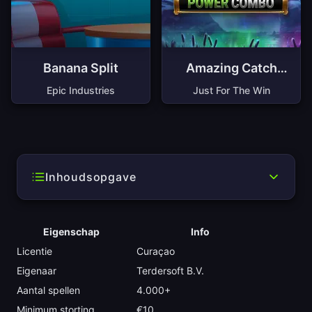
Banana Split
Amazing Catch
Power Combo
Epic Industries
Just For The Win
Inhoudsopgave
Eigenschap
Info
Licentie
Curaçao
Eigenaar
Terdersoft B.V.
Aantal spellen
4.000+
Minimum storting
€10