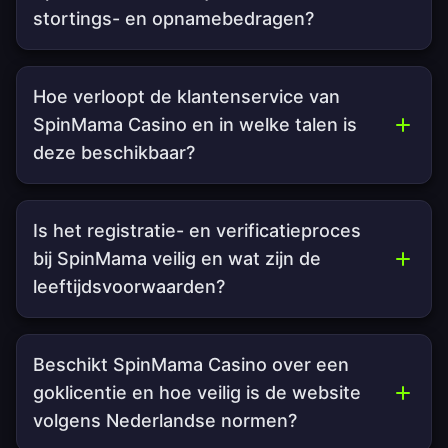
stortings- en opnamebedragen?
Hoe verloopt de klantenservice van
SpinMama Casino en in welke talen is
deze beschikbaar?
Is het registratie- en verificatieproces
bij SpinMama veilig en wat zijn de
leeftijdsvoorwaarden?
Beschikt SpinMama Casino over een
goklicentie en hoe veilig is de website
volgens Nederlandse normen?