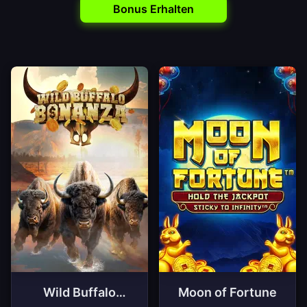
Bonus Erhalten
Wild Buffalo
Moon of Fortune