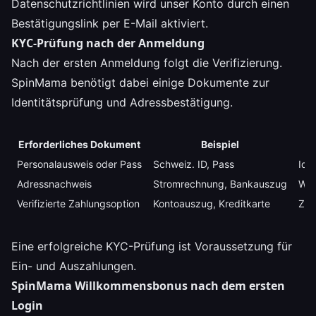
Datenschutzrichtlinien wird unser Konto durch einen
Bestätigungslink per E-Mail aktiviert.
KYC-Prüfung nach der Anmeldung
Nach der ersten Anmeldung folgt die Verifizierung.
SpinMama benötigt dabei einige Dokumente zur
Identitätsprüfung und Adressbestätigung.
Erforderliches Dokument
Beispiel
Personalausweis oder Pass
Schweiz. ID, Pass
Ide
Adressnachweis
Stromrechnung, Bankauszug
Woh
Verifizierte Zahlungsoption
Kontoauszug, Kreditkarte
Zah
Eine erfolgreiche KYC-Prüfung ist Voraussetzung für
Ein- und Auszahlungen.
SpinMama Willkommensbonus nach dem ersten
Login