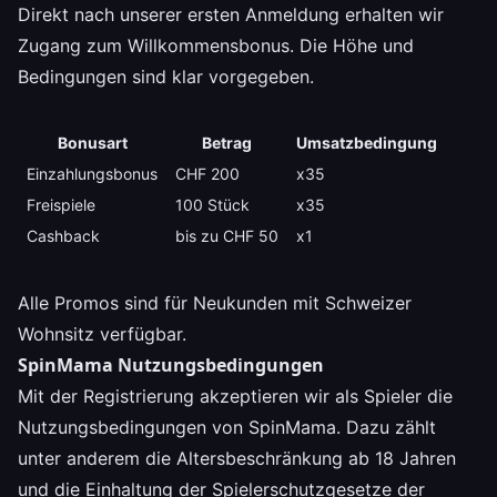
Direkt nach unserer ersten Anmeldung erhalten wir
Zugang zum Willkommensbonus. Die Höhe und
Bedingungen sind klar vorgegeben.
Bonusart
Betrag
Umsatzbedingung
Einzahlungsbonus
CHF 200
x35
Freispiele
100 Stück
x35
Cashback
bis zu CHF 50
x1
Alle Promos sind für Neukunden mit Schweizer
Wohnsitz verfügbar.
SpinMama Nutzungsbedingungen
Mit der Registrierung akzeptieren wir als Spieler die
Nutzungsbedingungen von SpinMama. Dazu zählt
unter anderem die Altersbeschränkung ab 18 Jahren
und die Einhaltung der Spielerschutzgesetze der