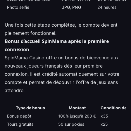
Photo selfie
JPG, PNG
24 heures
Une fois cette étape complétée, le compte devient
pleinement fonctionnel.
Bonus d’accueil SpinMama après la première
connexion
SpinMama Casino offre un bonus de bienvenue aux
nouveaux joueurs français dès leur première
connexion. Il est crédité automatiquement sur votre
compte et permet de découvrir l'
offre de jeux
sans
attendre.
Type de bonus
Montant
Condition de m
Bonus dépôt
100% jusqu'à 200 €
x35
Tours gratuits
50 sur pokies
x25