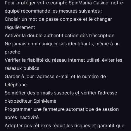
Pour protéger votre compte SpinMama Casino, notre
équipe recommande les mesures suivantes :
Choisir un mot de passe complexe et le changer
régulièrement
Activer la double authentification dès l’inscription
Ne jamais communiquer ses identifiants, même à un
proche
Vérifier la fiabilité du réseau Internet utilisé, éviter les
réseaux publics
Garder à jour l’adresse e-mail et le numéro de
téléphone
Se méfier des e-mails suspects et vérifier l’adresse
d’expéditeur SpinMama
Programmer une fermeture automatique de session
après inactivité
Adopter ces réflexes réduit les risques et garantit que