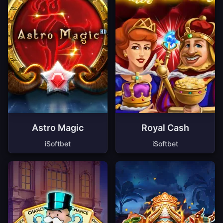
Astro Magic
Royal Cash
iSoftbet
iSoftbet