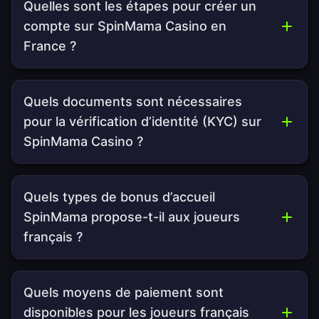
Quelles sont les étapes pour créer un
compte sur SpinMama Casino en
France ?
Quels documents sont nécessaires
pour la vérification d’identité (KYC) sur
SpinMama Casino ?
Quels types de bonus d’accueil
SpinMama propose-t-il aux joueurs
français ?
Quels moyens de paiement sont
disponibles pour les joueurs français