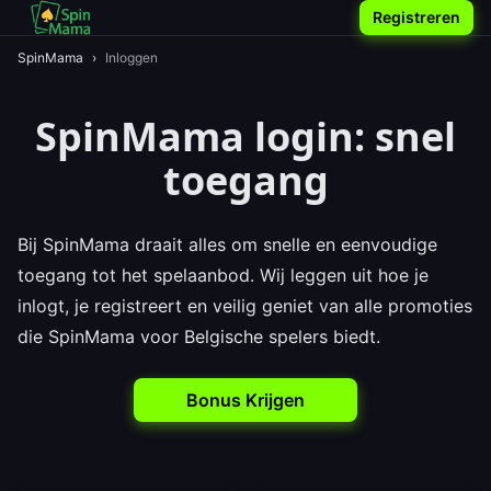
Registreren
SpinMama
›
Inloggen
SpinMama login: snel
toegang
Bij SpinMama draait alles om snelle en eenvoudige
toegang tot het spelaanbod. Wij leggen uit hoe je
inlogt, je registreert en veilig geniet van alle promoties
die SpinMama voor Belgische spelers biedt.
Bonus Krijgen