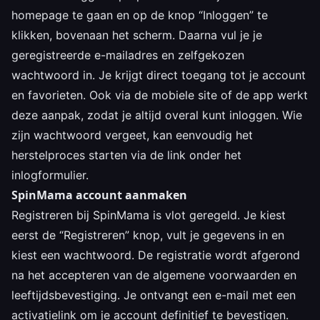
homepage te gaan en op de knop “Inloggen” te
klikken, bovenaan het scherm. Daarna vul je je
geregistreerde e-mailadres en zelfgekozen
wachtwoord in. Je krijgt direct toegang tot je account
en favorieten. Ook via de mobiele site of de app werkt
deze aanpak, zodat je altijd overal kunt inloggen. Wie
zijn wachtwoord vergeet, kan eenvoudig het
herstelproces starten via de link onder het
inlogformulier.
SpinMama account aanmaken
Registreren bij SpinMama is vlot geregeld. Je kiest
eerst de “Registreren” knop, vult je gegevens in en
kiest een wachtwoord. De registratie wordt afgerond
na het accepteren van de algemene voorwaarden en
leeftijdsbevestiging. Je ontvangt een e-mail met een
activatielink om je account definitief te bevestigen.