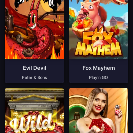
Evil Devil
Fox Mayhem
Peter & Sons
Play'n GO