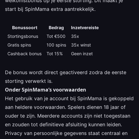
welkomstbonus op je eerste storting. Dit maakt je
start bij SpinMama extra aantrekkelijk.
Bonussoort
Bedrag
Inzetvereiste
Stortingsbonus
Tot €500
35x
Gratis spins
100 spins
35x winst
Cashback bonus
Tot 15%
Geen inzet
De bonus wordt direct geactiveerd zodra de eerste
storting verwerkt is.
Onder SpinMama’s voorwaarden
Het gebruik van je account bij SpinMama is gekoppeld
aan heldere voorwaarden. Spelers dienen 18 jaar of
ouder te zijn. Meerdere accounts zijn niet toegestaan
en zouden tot definitieve afsluiting kunnen leiden.
Privacy van persoonlijke gegevens staat centraal en