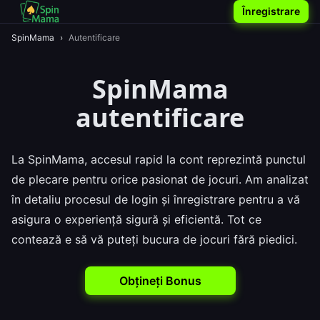
Înregistrare
SpinMama
›
Autentificare
SpinMama
autentificare
La SpinMama, accesul rapid la cont reprezintă punctul
de plecare pentru orice pasionat de jocuri. Am analizat
în detaliu procesul de login și înregistrare pentru a vă
asigura o experiență sigură și eficientă. Tot ce
contează e să vă puteți bucura de jocuri fără piedici.
Obțineți Bonus