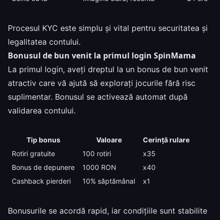
Procesul KYC este simplu și vital pentru securitatea și
legalitatea contului.
Bonusul de bun venit la primul login SpinMama
La primul login, aveți dreptul la un bonus de bun venit
atractiv care vă ajută să explorați jocurile fără risc
suplimentar. Bonusul se activează automat după
validarea contului.
Tip bonus
Valoare
Cerință rulare
Rotiri gratuite
100 rotiri
x35
Bonus de depunere
1000 RON
x40
Cashback pierderi
10% săptămânal
x1
Bonusurile se acordă rapid, iar condițiile sunt stabilite