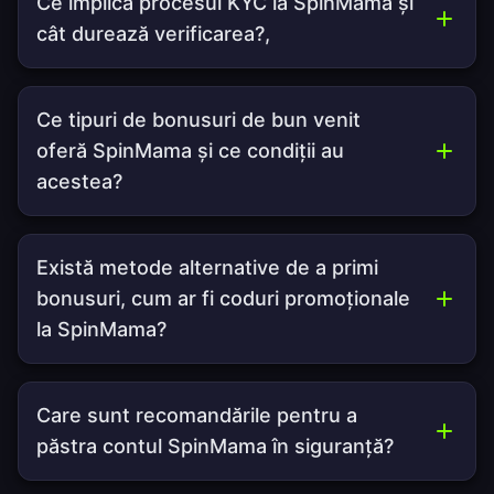
Ce implică procesul KYC la SpinMama și
cât durează verificarea?,
Ce tipuri de bonusuri de bun venit
oferă SpinMama și ce condiții au
acestea?
Există metode alternative de a primi
bonusuri, cum ar fi coduri promoționale
la SpinMama?
Care sunt recomandările pentru a
păstra contul SpinMama în siguranță?