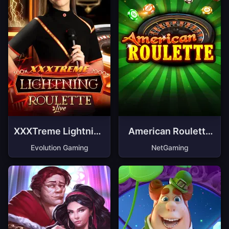
XXXTreme Lightning
American Roulette
Roulette
(NetGaming)
Evolution Gaming
NetGaming