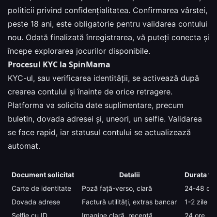
politicii privind confidențialitatea. Confirmarea vârstei,
peste 18 ani, este obligatorie pentru validarea contului
nou. Odată finalizată înregistrarea, vă puteți conecta și
începe explorarea jocurilor disponibile.
Procesul KYC la SpinMama
KYC-ul, sau verificarea identității, se activează după
crearea contului și înainte de orice retragere.
Platforma va solicita date suplimentare, precum
buletin, dovada adresei și, uneori, un selfie. Validarea
se face rapid, iar statusul contului se actualizează
automat.
Document solicitat
Detalii
Durata ver
Carte de identitate
Poză față-verso, clară
24-48 ore
Dovada adrese
Factură utilități, extras bancar
1-2 zile
Selfie cu ID
Imagine clară, recentă
24 ore