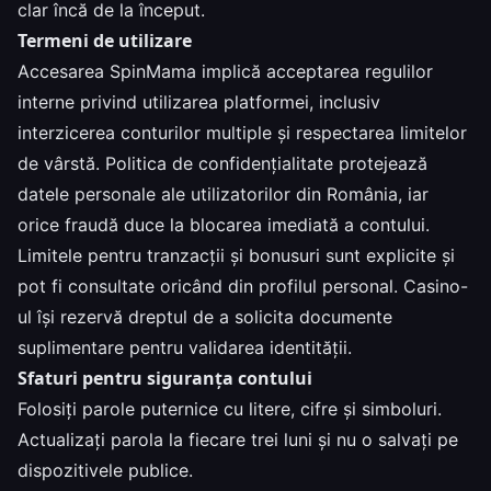
clar încă de la început.
Termeni de utilizare
Accesarea SpinMama implică acceptarea regulilor
interne privind utilizarea platformei, inclusiv
interzicerea conturilor multiple și respectarea limitelor
de vârstă. Politica de confidențialitate protejează
datele personale ale utilizatorilor din România, iar
orice fraudă duce la blocarea imediată a contului.
Limitele pentru tranzacții și bonusuri sunt explicite și
pot fi consultate oricând din profilul personal. Casino-
ul își rezervă dreptul de a solicita documente
suplimentare pentru validarea identității.
Sfaturi pentru siguranța contului
Folosiți parole puternice cu litere, cifre și simboluri.
Actualizați parola la fiecare trei luni și nu o salvați pe
dispozitivele publice.