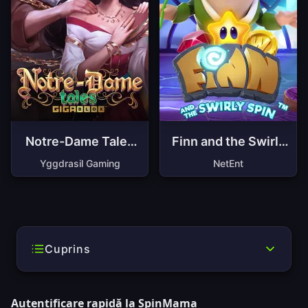
Notre-Dame Tales
Finn and the Swirly
GigaBlox
Spin
Yggdrasil Gaming
NetEnt
Cuprins
Autentificare rapidă la SpinMama