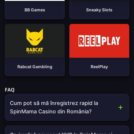
BB Games
Sneaky Slots
Rabcat Gambling
ReelPlay
FAQ
Cum pot să mă înregistrez rapid la
SpinMama Casino din România?